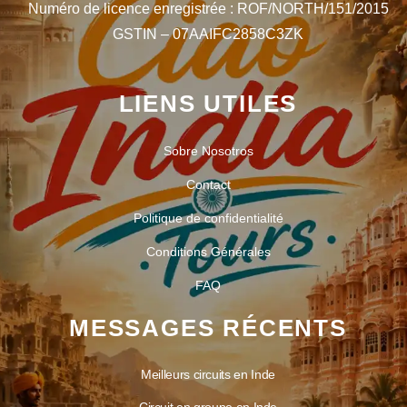
Numéro de licence enregistrée : ROF/NORTH/151/2015
GSTIN – 07AAIFC2858C3ZK
LIENS UTILES
Sobre Nosotros
Contact
Politique de confidentialité
Conditions Générales
FAQ
MESSAGES RÉCENTS
Meilleurs circuits en Inde