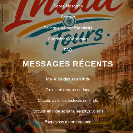
Sobre Nosotros
Contact
Politique de confidentialité
Conditions Générales
FAQ
MESSAGES RÉCENTS
Meilleurs circuits en Inde
Circuit en groupe en Inde
Circuits avec les festivals de l’Inde
Circuits en Inde et dans les pays voisins
Excursions à terre en Inde