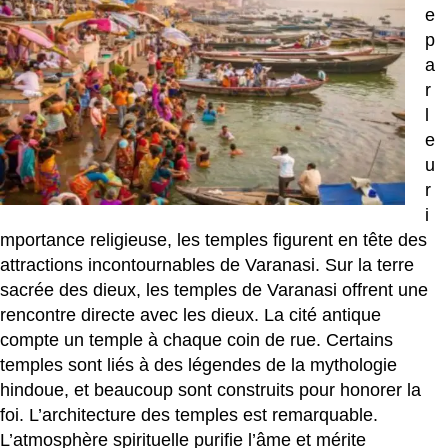
e
p
a
r
l
e
u
r
i
mportance religieuse, les temples figurent en tête des
attractions incontournables de Varanasi. Sur la terre
sacrée des dieux, les temples de Varanasi offrent une
rencontre directe avec les dieux. La cité antique
compte un temple à chaque coin de rue. Certains
temples sont liés à des légendes de la mythologie
hindoue, et beaucoup sont construits pour honorer la
foi. L’architecture des temples est remarquable.
L’atmosphère spirituelle purifie l’âme et mérite