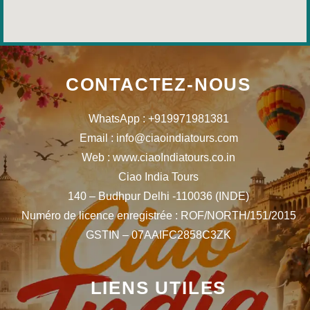
CONTACTEZ-NOUS
WhatsApp : +919971981381
Email : info@ciaoindiatours.com
Web : www.ciaoIndiatours.co.in
Ciao India Tours
140 – Budhpur Delhi -110036 (INDE)
Numéro de licence enregistrée : ROF/NORTH/151/2015
GSTIN – 07AAIFC2858C3ZK
LIENS UTILES