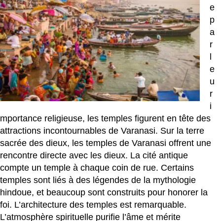
e
p
a
r
l
e
u
r
i
mportance religieuse, les temples figurent en tête des
attractions incontournables de Varanasi. Sur la terre
sacrée des dieux, les temples de Varanasi offrent une
rencontre directe avec les dieux. La cité antique
compte un temple à chaque coin de rue. Certains
temples sont liés à des légendes de la mythologie
hindoue, et beaucoup sont construits pour honorer la
foi. L’architecture des temples est remarquable.
L’atmosphère spirituelle purifie l’âme et mérite