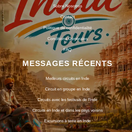
Sobre Nosotros
Contact
Politique de confidentialité
Conditions Générales
FAQ
MESSAGES RÉCENTS
Meilleurs circuits en Inde
Circuit en groupe en Inde
Circuits avec les festivals de l’Inde
Circuits en Inde et dans les pays voisins
Excursions à terre en Inde