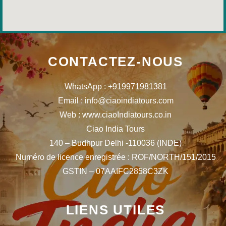
CONTACTEZ-NOUS
WhatsApp : +919971981381
Email : info@ciaoindiatours.com
Web : www.ciaoIndiatours.co.in
Ciao India Tours
140 – Budhpur Delhi -110036 (INDE)
Numéro de licence enregistrée : ROF/NORTH/151/2015
GSTIN – 07AAIFC2858C3ZK
LIENS UTILES