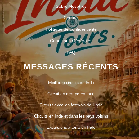
Sobre Nosotros
Contact
Politique de confidentialité
Conditions Générales
FAQ
MESSAGES RÉCENTS
Meilleurs circuits en Inde
Circuit en groupe en Inde
Circuits avec les festivals de l’Inde
Circuits en Inde et dans les pays voisins
Excursions à terre en Inde