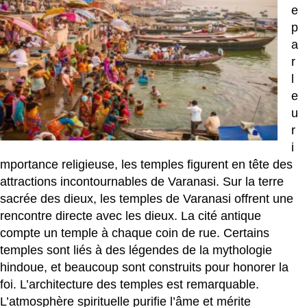
e
p
a
r
l
e
u
r
i
mportance religieuse, les temples figurent en tête des
attractions incontournables de Varanasi. Sur la terre
sacrée des dieux, les temples de Varanasi offrent une
rencontre directe avec les dieux. La cité antique
compte un temple à chaque coin de rue. Certains
temples sont liés à des légendes de la mythologie
hindoue, et beaucoup sont construits pour honorer la
foi. L’architecture des temples est remarquable.
L’atmosphère spirituelle purifie l’âme et mérite