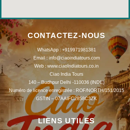
CONTACTEZ-NOUS
WhatsApp : +919971981381
Email : info@ciaoindiatours.com
Web : www.ciaoIndiatours.co.in
Ciao India Tours
140 – Budhpur Delhi -110036 (INDE)
Numéro de licence enregistrée : ROF/NORTH/151/2015
GSTIN – 07AAIFC2858C3ZK
LIENS UTILES