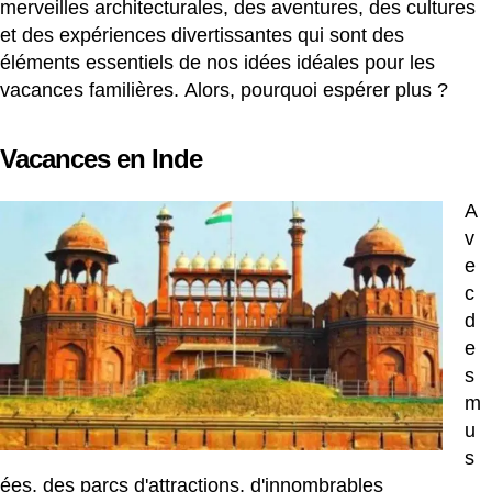
merveilles architecturales, des aventures, des cultures
et des expériences divertissantes qui sont des
éléments essentiels de nos idées idéales pour les
vacances familières. Alors, pourquoi espérer plus ?
Vacances en Inde
A
v
e
c
d
e
s
m
u
s
ées, des parcs d'attractions, d'innombrables