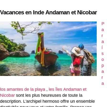
Vacances en Inde Andaman et Nicobar
P
a
r
a
í
s
o
p
a
r
a
los amantes de la playa
,
les îles Andaman et
Nicobar
sont les plus heureuses de toute la
description. L'archipel hermoso offre un ensemble