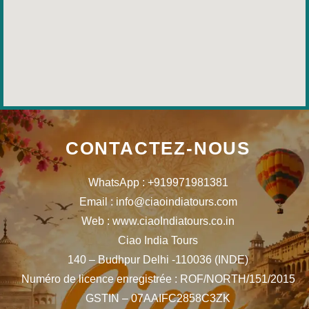
CONTACTEZ-NOUS
WhatsApp : +919971981381
Email : info@ciaoindiatours.com
Web : www.ciaoIndiatours.co.in
Ciao India Tours
140 – Budhpur Delhi -110036 (INDE)
Numéro de licence enregistrée : ROF/NORTH/151/2015
GSTIN – 07AAIFC2858C3ZK