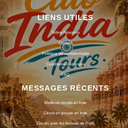
LIENS UTILES
Sobre Nosotros
Contact
Politique de confidentialité
Conditions Générales
FAQ
MESSAGES RÉCENTS
Meilleurs circuits en Inde
Circuit en groupe en Inde
Circuits avec les festivals de l’Inde