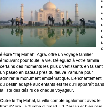
a
m
ai
s
o
n
d
u
c
élèbre "Taj Mahal", Agra, offre un voyage familier
émouvant pour toute la vie. Déléguez à votre famille
certains des moments les plus divertissants en faisant
un paseo en bateau près du fleuve Yamuna pour
admirer le monument emblématique. L’enchantement
du destin adapté aux enfants est tel qu’il apparaît dans
la liste des désirs de chaque voyageur.
Outre le Taj Mahal, la ville compte également avec le
Fort d'Agra, la Tumba d'Itimad-Ud-Daulah et bien plus