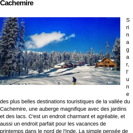
Cachemire
S
ri
n
a
g
a
r,
l'
u
n
e
des plus belles destinations touristiques de la vallée du
Cachemire, une auberge magnifique avec des jardins
et des lacs. C'est un endroit charmant et agréable, et
aussi un endroit parfait pour les vacances de
printemps dans le nord de l'Inde. La simple pensée de