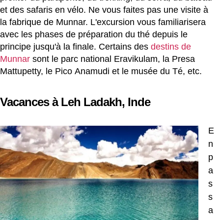
et des safaris en vélo. Ne vous faites pas une visite à
la fabrique de Munnar. L'excursion vous familiarisera
avec les phases de préparation du thé depuis le
principe jusqu'à la finale. Certains des
destins de
Munnar
sont le parc national Eravikulam, la Presa
Mattupetty, le Pico Anamudi et le musée du Té, etc.
Vacances à Leh Ladakh, Inde
E
n
p
a
s
s
a