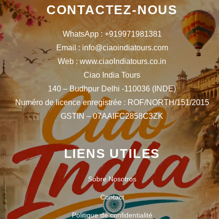
CONTACTEZ-NOUS
WhatsApp : +919971981381
Email : info@ciaoindiatours.com
Web : www.ciaoIndiatours.co.in
Ciao India Tours
140 – Budhpur Delhi -110036 (INDE)
Numéro de licence enregistrée : ROF/NORTH/151/2015
GSTIN – 07AAIFC2858C3ZK
LIENS UTILES
Sobre Nosotros
Contact
Politique de confidentialité