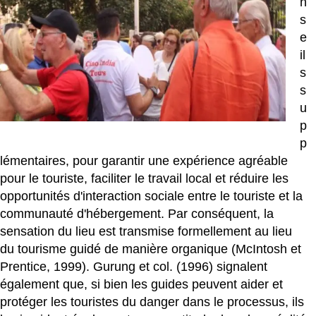
n
s
e
il
s
s
u
p
p
lémentaires, pour garantir une expérience agréable
pour le touriste, faciliter le travail local et réduire les
opportunités d'interaction sociale entre le touriste et la
communauté d'hébergement. Par conséquent, la
sensation du lieu est transmise formellement au lieu
du tourisme guidé de manière organique (McIntosh et
Prentice, 1999). Gurung et col. (1996) signalent
également que, si bien les guides peuvent aider et
protéger les touristes du danger dans le processus, ils