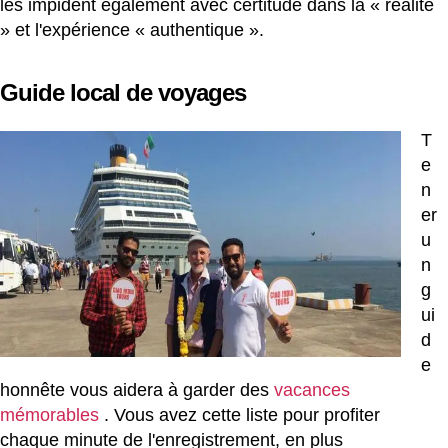
les impident également avec certitude dans la « réalité
» et l'expérience « authentique ».
Guide local de voyages
T
e
n
er
u
n
g
ui
d
e
honnête vous aidera à garder des
vacances
mémorables
. Vous avez cette liste pour profiter
chaque minute de l'enregistrement, en plus