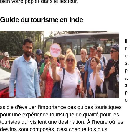
bien votre papier dans le secteur.
Guide du tourisme en Inde
Il
n'
e
st
p
a
s
p
o
ssible d'évaluer l'importance des guides touristiques
pour une expérience touristique de qualité pour les
touristes qui visitent une destination. À l'heure où les
destins sont composés, c'est chaque fois plus