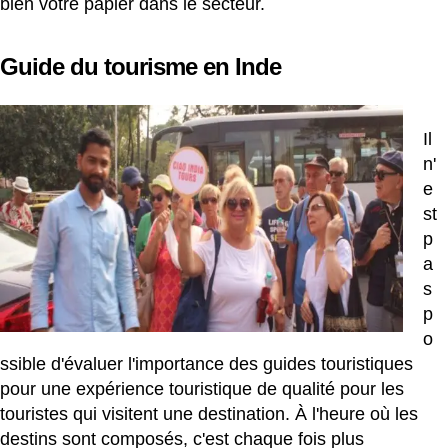
bien votre papier dans le secteur.
Guide du tourisme en Inde
Il
n'
e
st
p
a
s
p
o
ssible d'évaluer l'importance des guides touristiques
pour une expérience touristique de qualité pour les
touristes qui visitent une destination. À l'heure où les
destins sont composés, c'est chaque fois plus