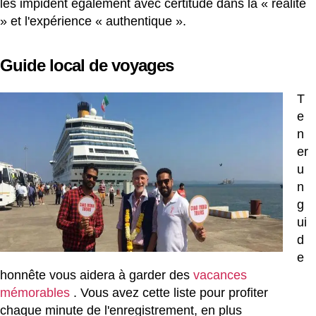
les impident également avec certitude dans la « réalité
» et l'expérience « authentique ».
Guide local de voyages
T
e
n
er
u
n
g
ui
d
e
honnête vous aidera à garder des
vacances
mémorables
. Vous avez cette liste pour profiter
chaque minute de l'enregistrement, en plus