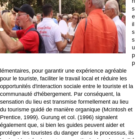
n
s
e
il
s
s
u
p
p
lémentaires, pour garantir une expérience agréable
pour le touriste, faciliter le travail local et réduire les
opportunités d'interaction sociale entre le touriste et la
communauté d'hébergement. Par conséquent, la
sensation du lieu est transmise formellement au lieu
du tourisme guidé de manière organique (McIntosh et
Prentice, 1999). Gurung et col. (1996) signalent
également que, si bien les guides peuvent aider et
protéger les touristes du danger dans le processus, ils