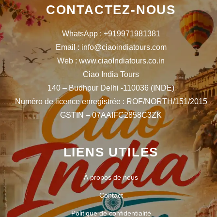
CONTACTEZ-NOUS
WhatsApp : +919971981381
Email : info@ciaoindiatours.com
Web : www.ciaoIndiatours.co.in
Ciao India Tours
140 – Budhpur Delhi -110036 (INDE)
Numéro de licence enregistrée : ROF/NORTH/151/2015
GSTIN – 07AAIFC2858C3ZK
LIENS UTILES
À propos de nous
Contact
Politique de confidentialité