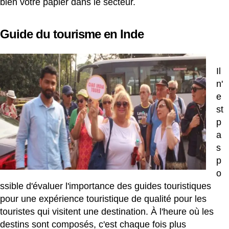
bien votre papier dans le secteur.
Guide du tourisme en Inde
Il
n'
e
st
p
a
s
p
o
ssible d'évaluer l'importance des guides touristiques
pour une expérience touristique de qualité pour les
touristes qui visitent une destination. À l'heure où les
destins sont composés, c'est chaque fois plus