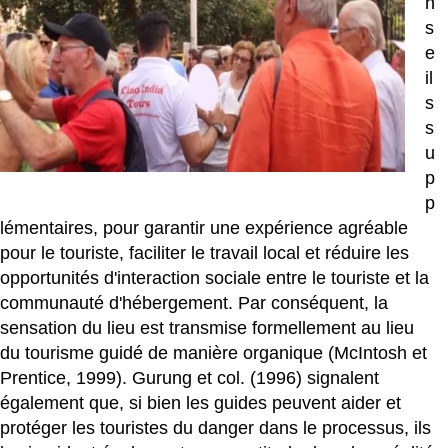
n
s
e
il
s
s
u
p
p
lémentaires, pour garantir une expérience agréable
pour le touriste, faciliter le travail local et réduire les
opportunités d'interaction sociale entre le touriste et la
communauté d'hébergement. Par conséquent, la
sensation du lieu est transmise formellement au lieu
du tourisme guidé de manière organique (McIntosh et
Prentice, 1999). Gurung et col. (1996) signalent
également que, si bien les guides peuvent aider et
protéger les touristes du danger dans le processus, ils