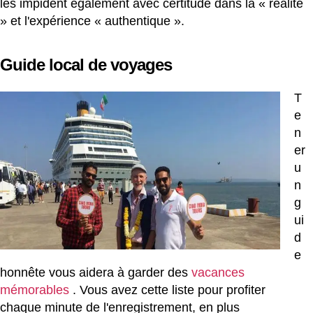
les impident également avec certitude dans la « réalité
» et l'expérience « authentique ».
Guide local de voyages
T
e
n
er
u
n
g
ui
d
e
honnête vous aidera à garder des
vacances
mémorables
. Vous avez cette liste pour profiter
chaque minute de l'enregistrement, en plus