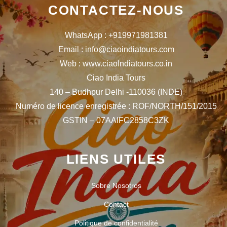
CONTACTEZ-NOUS
WhatsApp : +919971981381
Email : info@ciaoindiatours.com
Web : www.ciaoIndiatours.co.in
Ciao India Tours
140 – Budhpur Delhi -110036 (INDE)
Numéro de licence enregistrée : ROF/NORTH/151/2015
GSTIN – 07AAIFC2858C3ZK
LIENS UTILES
Sobre Nosotros
Contact
Politique de confidentialité