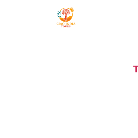
Mai
ciaoindiatours
T