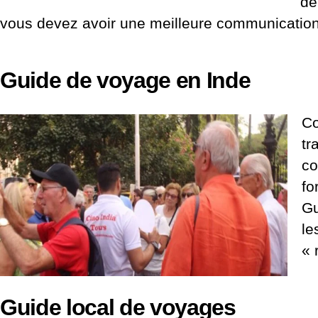
de
vous devez avoir une meilleure communication e
Guide de voyage en Inde
Co
tr
co
fo
Gu
le
« 
Guide local de voyages