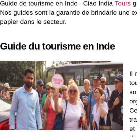
Guide de tourisme en Inde –Ciao India
Tours
ga
Nos guides sont la garantie de brindarle une ex
papier dans le secteur.
Guide du tourisme en Inde
Il
to
so
or
Ce
tr
et