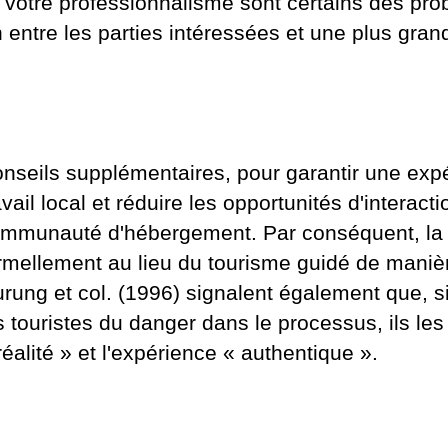
 votre professionnalisme sont certains des prob
ntre les parties intéressées et une plus grande
nseils supplémentaires, pour garantir une expéri
avail local et réduire les opportunités d'interacti
mmunauté d'hébergement. Par conséquent, la s
rmellement au lieu du tourisme guidé de manièr
rung et col. (1996) signalent également que, si
s touristes du danger dans le processus, ils le
réalité » et l'expérience « authentique ».