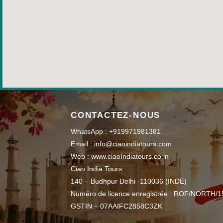
CONTACTEZ-NOUS
WhatsApp : +919971981381
Email : info@ciaoindiatours.com
Web : www.ciaoIndiatours.co.in
Ciao India Tours
140 – Budhpur Delhi -110036 (INDE)
Numéro de licence enregistrée : ROF/NORTH/1
GSTIN – 07AAIFC2858C3ZK