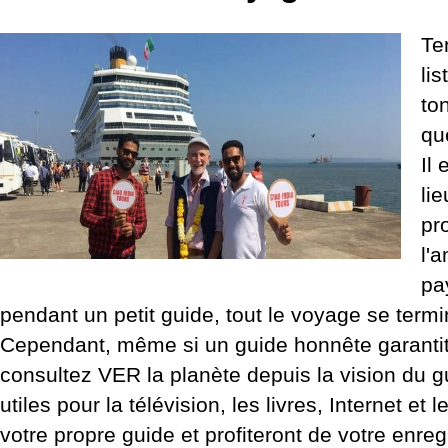
Te
li
to
qu
Il
li
pr
l'
pa
pendant un petit guide, tout le voyage se termi
Cependant, même si un guide honnête garanti
consultez VER la planète depuis la vision du gu
utiles pour la télévision, les livres, Internet 
votre propre guide et profiteront de votre enre