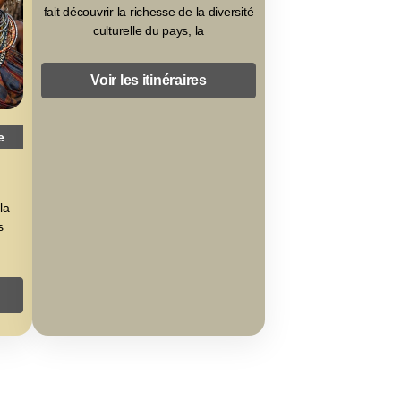
fait découvrir la richesse de la diversité
culturelle du pays, la
Voir les itinéraires
e
la
s