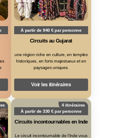
e
À partir de 940 € par personne
Circuits au Gujarat
une région riche en culture, en temples
ges
historiques, en forts majestueux et en
e
paysages uniques.
Voir les itinéraires
res
4 itinéraires
À partir de 330 € par personne
Circuits incontournables en Inde
Le circuit incontournable de l’Inde vous