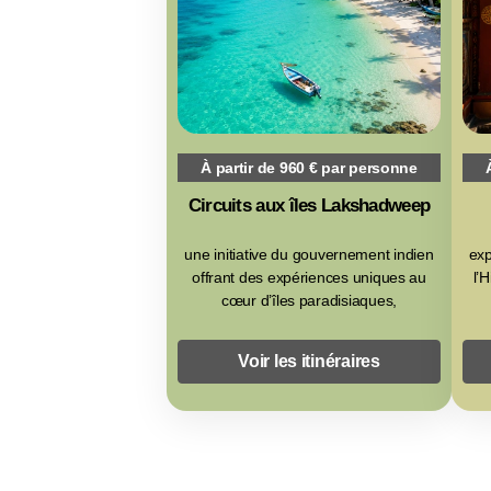
À partir de 960 € par personne
Circuits aux îles Lakshadweep
une initiative du gouvernement indien
exp
offrant des expériences uniques au
l’
cœur d’îles paradisiaques,
Voir les itinéraires