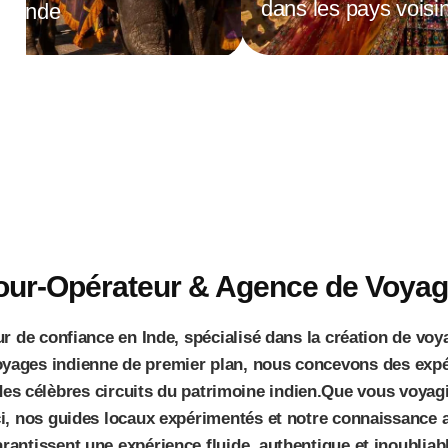
dans les pays voisi
Inde
❮
❯
Tour-Opérateur & Agence de Voyag
eur de confiance en Inde, spécialisé dans la création de v
oyages indienne de premier plan, nous concevons des exp
des célèbres circuits du patrimoine indien.Que vous voyagie
i, nos guides locaux expérimentés et notre connaissance 
rantissent une expérience fluide, authentique et inoubliab