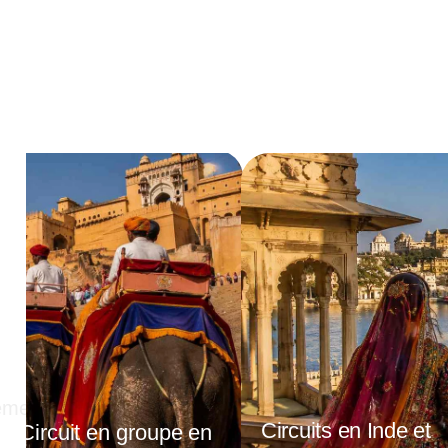
son
Idées de voyages
Sobre Nosotros
ns
ement
Circuits en Inde et
Circuit en groupe en