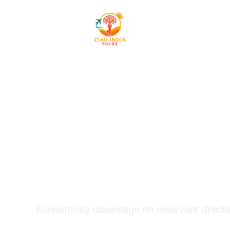
Mai
ciaoindiatours
Prix directs. Sa
intermédiaires.
Économisez davantage en réservant direct
Meilleurs circuits en