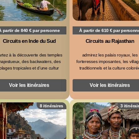
À partir de 840 € par personne
À partir de 610 € par personn
Circuits en Inde du Sud
Circuits au Rajasthan
rtez à la découverte des temples
admirez les palais royaux, les
ajestueux, des backwaters, des
forteresses imposantes, les villa
plages tropicales et d’une cultur
traditionnels et la culture coloré
Voir les itinéraires
Voir les itinéraires
8 itinéraires
3 itinérai