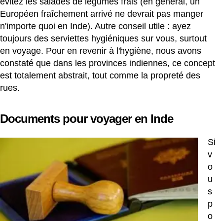
évitez les salades de légumes frais (en général, un
Européen fraîchement arrivé ne devrait pas manger
n'importe quoi en Inde). Autre conseil utile : ayez
toujours des serviettes hygiéniques sur vous, surtout
en voyage. Pour en revenir à l'hygiène, nous avons
constaté que dans les provinces indiennes, ce concept
est totalement abstrait, tout comme la propreté des
rues.
Documents pour voyager en Inde
Si
v
o
u
s
p
o