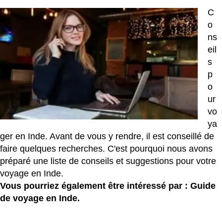
C
o
ns
eil
s
p
o
ur
vo
ya
ger en Inde. Avant de vous y rendre, il est conseillé de
faire quelques recherches. C'est pourquoi nous avons
préparé une liste de conseils et suggestions pour votre
voyage en Inde.
Vous pourriez également être intéressé par :
Guide
de voyage en Inde.