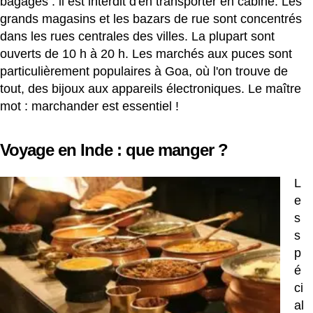
bagages : il est interdit d'en transporter en cabine. Les
grands magasins et les bazars de rue sont concentrés
dans les rues centrales des villes. La plupart sont
ouverts de 10 h à 20 h. Les marchés aux puces sont
particulièrement populaires à Goa, où l'on trouve de
tout, des bijoux aux appareils électroniques. Le maître
mot : marchander est essentiel !
Voyage en Inde : que manger ?
L
e
s
s
p
é
ci
al