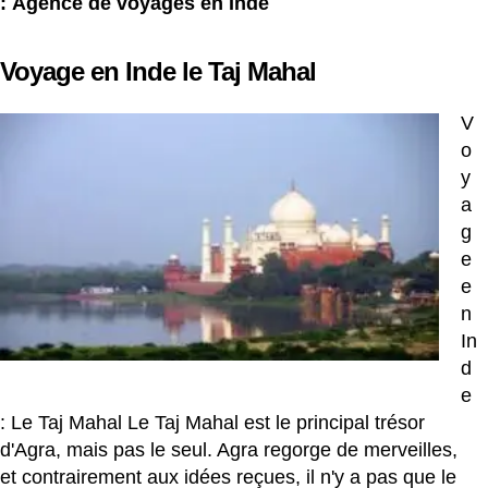
:
Agence de voyages en Inde
Voyage en Inde le Taj Mahal
V
o
y
a
g
e
e
n
In
d
e
: Le Taj Mahal Le Taj Mahal est le principal trésor
d'Agra, mais pas le seul. Agra regorge de merveilles,
et contrairement aux idées reçues, il n'y a pas que le