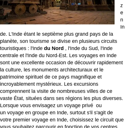
z
e
n
In
de. L'Inde étant le septième plus grand pays de la
planète, son tourisme se divise en plusieurs circuits
touristiques : l'Inde
du Nord
, l'Inde du Sud, l'Inde
centrale et l'Inde du Nord-Est. Les voyages en Inde
sont une excellente occasion de découvrir rapidement
la culture, les monuments architecturaux et le
patrimoine spirituel de ce pays magnifique et
incroyablement mystérieux. Les excursions
comprennent la visite de nombreuses villes de ce
vaste État, situées dans ses régions les plus diverses.
Lorsque vous envisagez un
voyage privé
ou
un
voyage en groupe en Inde,
surtout s'il s'agit de
votre premier voyage en Inde, choisissez le circuit que
vous souhaitez parcourir en fonction de vos centres