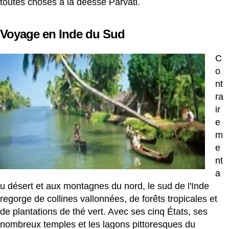
toutes choses à la déesse Parvati.
Voyage en Inde du Sud
C
o
nt
ra
ir
e
m
e
nt
a
u désert et aux montagnes du nord, le sud de l'Inde
regorge de collines vallonnées, de forêts tropicales et
de plantations de thé vert. Avec ses cinq États, ses
nombreux temples et les lagons pittoresques du