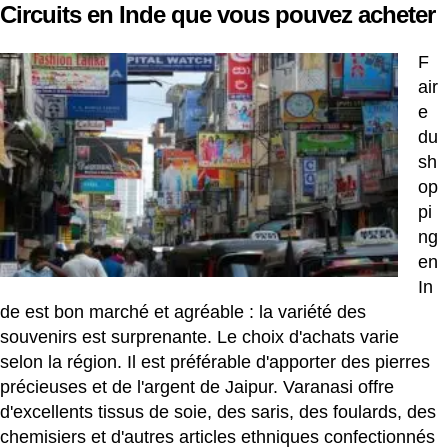
Circuits en Inde que vous pouvez acheter
F
air
e
du
sh
op
pi
ng
en
In
de est bon marché et agréable : la variété des
souvenirs est surprenante. Le choix d'achats varie
selon la région. Il est préférable d'apporter des pierres
précieuses et de l'argent de Jaipur. Varanasi offre
d'excellents tissus de soie, des saris, des foulards, des
chemisiers et d'autres articles ethniques confectionnés