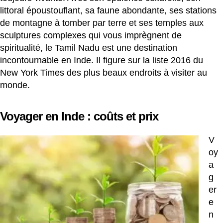
littoral époustouflant, sa faune abondante, ses stations
de montagne à tomber par terre et ses temples aux
sculptures complexes qui vous imprègnent de
spiritualité, le Tamil Nadu est une destination
incontournable en Inde. Il figure sur la liste 2016 du
New York Times des plus beaux endroits à visiter au
monde.
Voyager en Inde : coûts et prix
V
oy
a
g
er
e
n