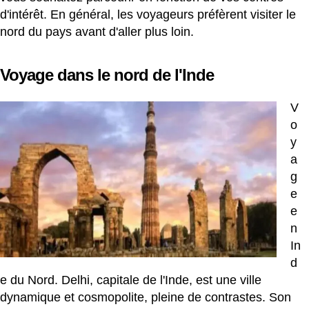
d'intérêt. En général, les voyageurs préfèrent visiter le
nord du pays avant d'aller plus loin.
Voyage dans le nord de l'Inde
V
o
y
a
g
e
e
n
In
d
e du Nord.
Delhi, capitale de l'Inde, est une ville
dynamique et cosmopolite, pleine de contrastes. Son