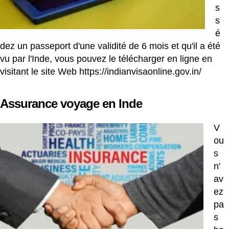
s
s
é
dez un passeport d'une validité de 6 mois et qu'il a été
vu par l'Inde, vous pouvez le télécharger en ligne en
visitant le site Web
https://indianvisaonline.gov.in/
Assurance voyage en Inde
V
ou
s
n'
av
ez
pa
s