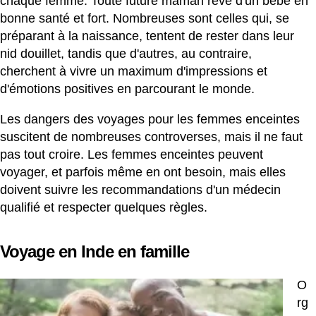
chaque femme. Toute future maman rêve d'un bébé en
bonne santé et fort. Nombreuses sont celles qui, se
préparant à la naissance, tentent de rester dans leur
nid douillet, tandis que d'autres, au contraire,
cherchent à vivre un maximum d'impressions et
d'émotions positives en parcourant le monde.
Les dangers des voyages pour les femmes enceintes
suscitent de nombreuses controverses, mais il ne faut
pas tout croire. Les femmes enceintes peuvent
voyager, et parfois même en ont besoin, mais elles
doivent suivre les recommandations d'un médecin
qualifié et respecter quelques règles.
Voyage en Inde en famille
O
rg