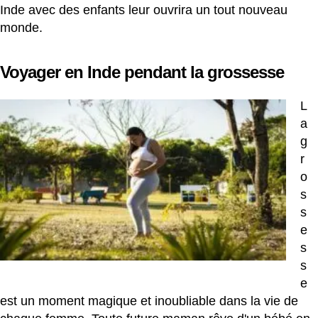
Inde avec des enfants leur ouvrira un tout nouveau
monde.
Voyager en Inde pendant la grossesse
L
a
g
r
o
s
s
e
s
s
e
est un moment magique et inoubliable dans la vie de