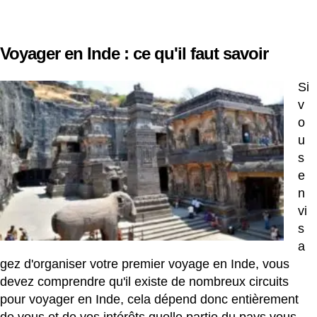
Voyager en Inde : ce qu'il faut savoir
Si
v
o
u
s
e
n
vi
s
a
gez d'organiser votre premier voyage en Inde, vous
devez comprendre qu'il existe de nombreux circuits
pour voyager en Inde, cela dépend donc entièrement