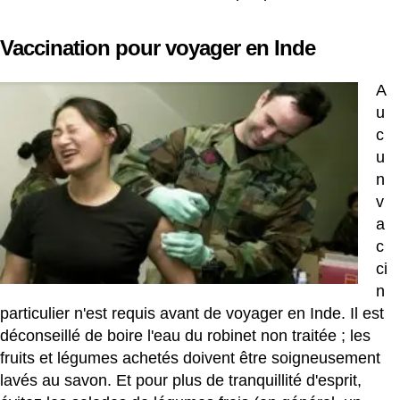
Vaccination pour voyager en Inde
A
u
c
u
n
v
a
c
ci
n
particulier n'est requis avant de voyager en Inde. Il est
déconseillé de boire l'eau du robinet non traitée ; les
fruits et légumes achetés doivent être soigneusement
lavés au savon. Et pour plus de tranquillité d'esprit,