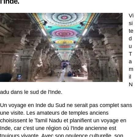
l'Inde.
Vi
si
te
d
u
T
a
m
il
N
adu dans le sud de l'Inde.
Un voyage en Inde du Sud ne serait pas complet sans
une visite. Les amateurs de temples anciens
choisissent le Tamil
Nadu
et planifient un voyage en
Inde, car c'est une région où l'Inde ancienne est
toujours vivante. Avec son opulence culturelle, son