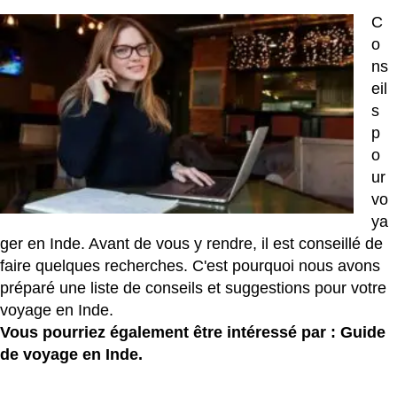
C
o
ns
eil
s
p
o
ur
vo
ya
ger en Inde. Avant de vous y rendre, il est conseillé de
faire quelques recherches. C'est pourquoi nous avons
préparé une liste de conseils et suggestions pour votre
voyage en Inde.
Vous pourriez également être intéressé par :
Guide
de voyage en Inde.