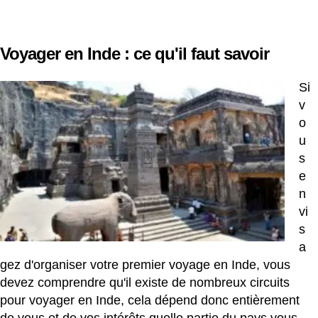
Voyager en Inde : ce qu'il faut savoir
Si
v
o
u
s
e
n
vi
s
a
gez d'organiser votre premier voyage en Inde, vous
devez comprendre qu'il existe de nombreux circuits
pour voyager en Inde, cela dépend donc entièrement