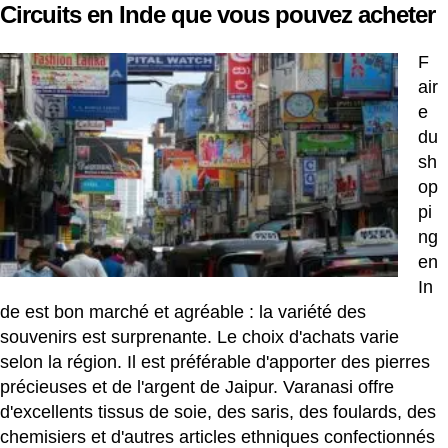
Circuits en Inde que vous pouvez acheter
F
air
e
du
sh
op
pi
ng
en
In
de est bon marché et agréable : la variété des
souvenirs est surprenante. Le choix d'achats varie
selon la région. Il est préférable d'apporter des pierres
précieuses et de l'argent de Jaipur. Varanasi offre
d'excellents tissus de soie, des saris, des foulards, des
chemisiers et d'autres articles ethniques confectionnés