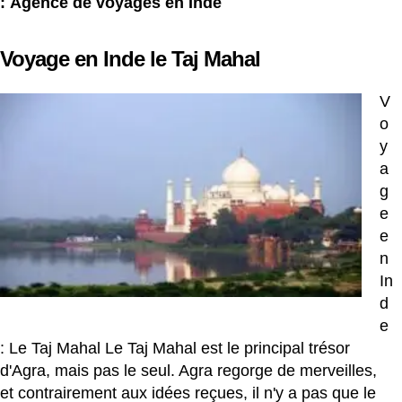
:
Agence de voyages en Inde
Voyage en Inde le Taj Mahal
V
o
y
a
g
e
e
n
In
d
e
: Le Taj Mahal Le Taj Mahal est le principal trésor
d'Agra, mais pas le seul. Agra regorge de merveilles,
et contrairement aux idées reçues, il n'y a pas que le