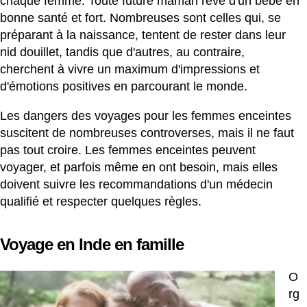
chaque femme. Toute future maman rêve d'un bébé en
bonne santé et fort. Nombreuses sont celles qui, se
préparant à la naissance, tentent de rester dans leur
nid douillet, tandis que d'autres, au contraire,
cherchent à vivre un maximum d'impressions et
d'émotions positives en parcourant le monde.
Les dangers des voyages pour les femmes enceintes
suscitent de nombreuses controverses, mais il ne faut
pas tout croire. Les femmes enceintes peuvent
voyager, et parfois même en ont besoin, mais elles
doivent suivre les recommandations d'un médecin
qualifié et respecter quelques règles.
Voyage en Inde en famille
O
rg