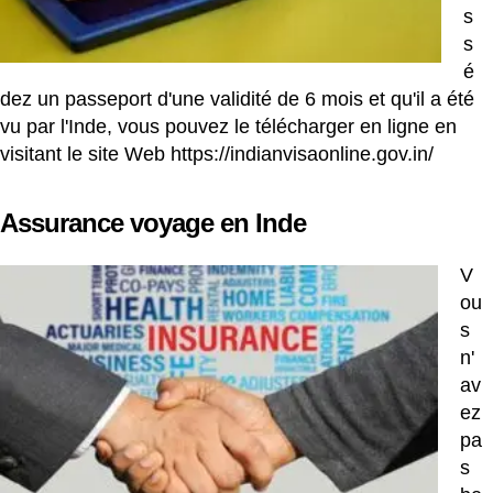
s
s
é
dez un passeport d'une validité de 6 mois et qu'il a été
vu par l'Inde, vous pouvez le télécharger en ligne en
visitant le site Web
https://indianvisaonline.gov.in/
Assurance voyage en Inde
V
ou
s
n'
av
ez
pa
s