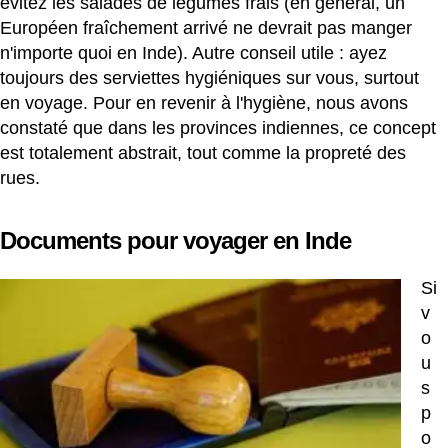
évitez les salades de légumes frais (en général, un
Européen fraîchement arrivé ne devrait pas manger
n'importe quoi en Inde). Autre conseil utile : ayez
toujours des serviettes hygiéniques sur vous, surtout
en voyage. Pour en revenir à l'hygiène, nous avons
constaté que dans les provinces indiennes, ce concept
est totalement abstrait, tout comme la propreté des
rues.
Documents pour voyager en Inde
Si
v
o
u
s
p
o