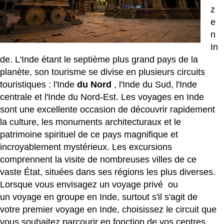
z
e
n
In
de. L'Inde étant le septième plus grand pays de la
planète, son tourisme se divise en plusieurs circuits
touristiques : l'Inde
du Nord
, l'Inde du Sud, l'Inde
centrale et l'Inde du Nord-Est. Les voyages en Inde
sont une excellente occasion de découvrir rapidement
la culture, les monuments architecturaux et le
patrimoine spirituel de ce pays magnifique et
incroyablement mystérieux. Les excursions
comprennent la visite de nombreuses villes de ce
vaste État, situées dans ses régions les plus diverses.
Lorsque vous envisagez un
voyage privé
ou
un
voyage en groupe en Inde,
surtout s'il s'agit de
votre premier voyage en Inde, choisissez le circuit que
vous souhaitez parcourir en fonction de vos centres