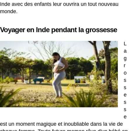
Inde avec des enfants leur ouvrira un tout nouveau
monde.
Voyager en Inde pendant la grossesse
L
a
g
r
o
s
s
e
s
s
e
est un moment magique et inoubliable dans la vie de