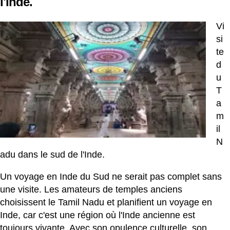
l'Inde.
Vi
si
te
d
u
T
a
m
il
N
adu dans le sud de l'Inde.
Un voyage en Inde du Sud ne serait pas complet sans
une visite. Les amateurs de temples anciens
choisissent le Tamil
Nadu
et planifient un voyage en
Inde, car c'est une région où l'Inde ancienne est
toujours vivante. Avec son opulence culturelle, son