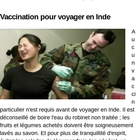
Vaccination pour voyager en Inde
A
u
c
u
n
v
a
c
ci
n
particulier n'est requis avant de voyager en Inde. Il est
déconseillé de boire l'eau du robinet non traitée ; les
fruits et légumes achetés doivent être soigneusement
lavés au savon. Et pour plus de tranquillité d'esprit,