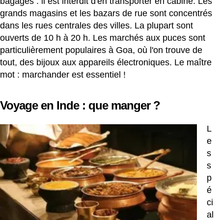
bagages : il est interdit d'en transporter en cabine. Les
grands magasins et les bazars de rue sont concentrés
dans les rues centrales des villes. La plupart sont
ouverts de 10 h à 20 h. Les marchés aux puces sont
particulièrement populaires à Goa, où l'on trouve de
tout, des bijoux aux appareils électroniques. Le maître
mot : marchander est essentiel !
Voyage en Inde : que manger ?
L
e
s
s
p
é
ci
al