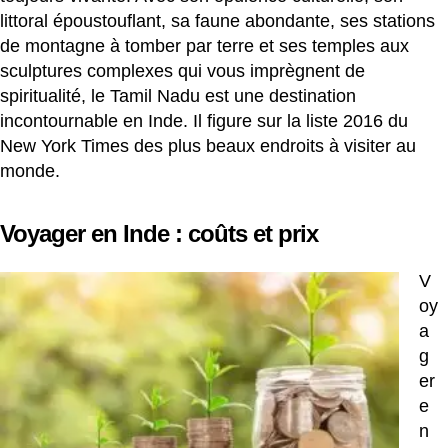
littoral époustouflant, sa faune abondante, ses stations
de montagne à tomber par terre et ses temples aux
sculptures complexes qui vous imprègnent de
spiritualité, le Tamil Nadu est une destination
incontournable en Inde. Il figure sur la liste 2016 du
New York Times des plus beaux endroits à visiter au
monde.
Voyager en Inde : coûts et prix
V
oy
a
g
er
e
n