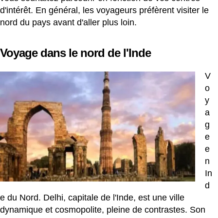
d'intérêt. En général, les voyageurs préfèrent visiter le
nord du pays avant d'aller plus loin.
Voyage dans le nord de l'Inde
V
o
y
a
g
e
e
n
In
d
e du Nord.
Delhi, capitale de l'Inde, est une ville
dynamique et cosmopolite, pleine de contrastes. Son