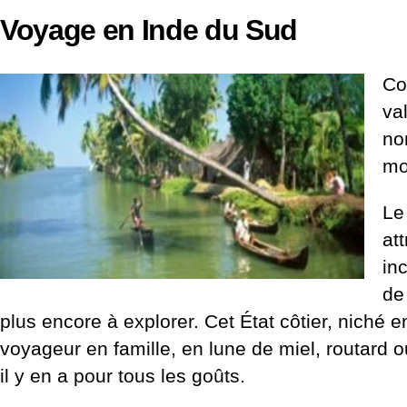
Voyage en Inde du Sud
Co
va
no
mo
Le
at
in
d
plus encore à explorer.
Cet État côtier, niché 
voyageur en famille, en lune de miel, routard 
il y en a pour tous les goûts.