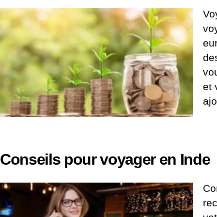
Voy
voy
eu
des
vo
et
ajo
Conseils pour voyager en Inde
Con
re