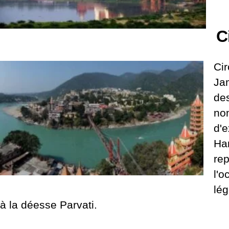
C
Cir
Ja
des
no
d'e
Har
rep
l'o
lég
à la déesse Parvati.