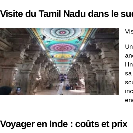
Visite du Tamil Nadu dans le sud
Vi
Un
an
l'
sa
sc
in
en
Voyager en Inde : coûts et prix