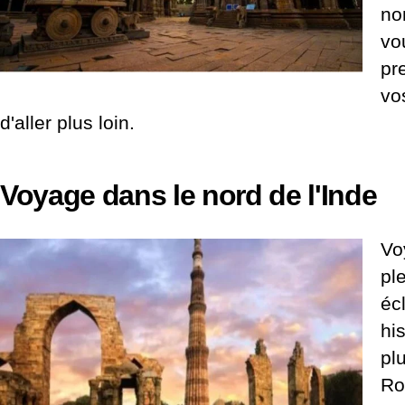
no
vo
pr
vo
d'aller plus loin.
Voyage dans le nord de l'Inde
Vo
pl
éc
hi
pl
Ro