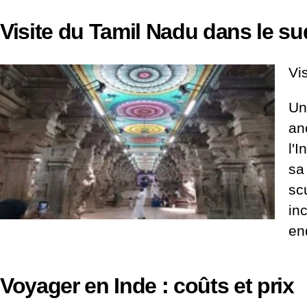
Visite du Tamil Nadu dans le sud
Vi
Un
an
l'
sa
sc
in
en
Voyager en Inde : coûts et prix