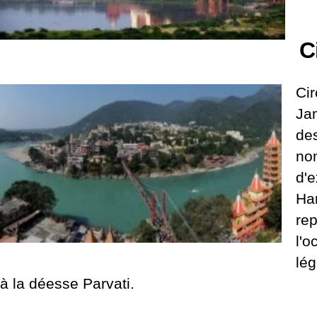
C
Cir
Ja
des
no
d'e
Har
rep
l'o
lég
à la déesse Parvati.