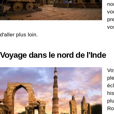
no
vo
pr
vo
d'aller plus loin.
Voyage dans le nord de l'Inde
Vo
pl
éc
hi
pl
Ro