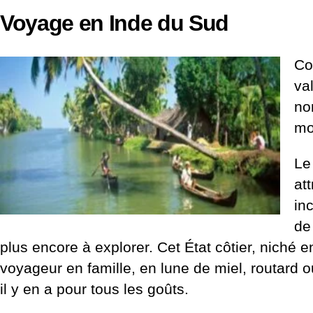
Voyage en Inde du Sud
Co
va
no
mo
Le
at
in
d
plus encore à explorer.
Cet État côtier, niché 
voyageur en famille, en lune de miel, routard 
il y en a pour tous les goûts.