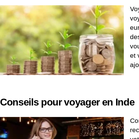
Voy
voy
eu
des
vo
et
ajo
Conseils pour voyager en Inde
Con
re