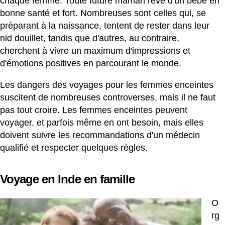
chaque femme. Toute future maman rêve d'un bébé en
bonne santé et fort. Nombreuses sont celles qui, se
préparant à la naissance, tentent de rester dans leur
nid douillet, tandis que d'autres, au contraire,
cherchent à vivre un maximum d'impressions et
d'émotions positives en parcourant le monde.
Les dangers des voyages pour les femmes enceintes
suscitent de nombreuses controverses, mais il ne faut
pas tout croire. Les femmes enceintes peuvent
voyager, et parfois même en ont besoin, mais elles
doivent suivre les recommandations d'un médecin
qualifié et respecter quelques règles.
Voyage en Inde en famille
O
rg