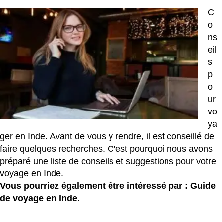
C
o
ns
eil
s
p
o
ur
vo
ya
ger en Inde. Avant de vous y rendre, il est conseillé de
faire quelques recherches. C'est pourquoi nous avons
préparé une liste de conseils et suggestions pour votre
voyage en Inde.
Vous pourriez également être intéressé par :
Guide
de voyage en Inde.