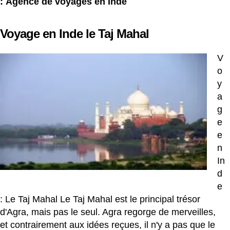
:
Agence de voyages en Inde
Voyage en Inde le Taj Mahal
V
o
y
a
g
e
e
n
In
d
e
: Le Taj Mahal Le Taj Mahal est le principal trésor
d'Agra, mais pas le seul. Agra regorge de merveilles,
et contrairement aux idées reçues, il n'y a pas que le