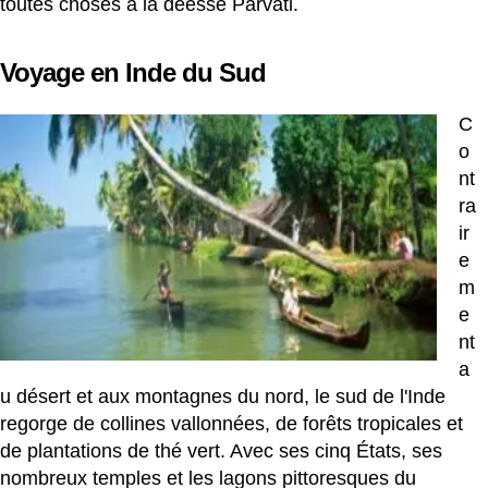
toutes choses à la déesse Parvati.
Voyage en Inde du Sud
C
o
nt
ra
ir
e
m
e
nt
a
u désert et aux montagnes du nord, le sud de l'Inde
regorge de collines vallonnées, de forêts tropicales et
de plantations de thé vert. Avec ses cinq États, ses
nombreux temples et les lagons pittoresques du