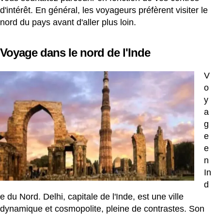
d'intérêt. En général, les voyageurs préfèrent visiter le
nord du pays avant d'aller plus loin.
Voyage dans le nord de l'Inde
V
o
y
a
g
e
e
n
In
d
e du Nord.
Delhi, capitale de l'Inde, est une ville
dynamique et cosmopolite, pleine de contrastes. Son