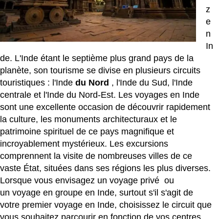
z
e
n
In
de. L'Inde étant le septième plus grand pays de la
planète, son tourisme se divise en plusieurs circuits
touristiques : l'Inde
du Nord
, l'Inde du Sud, l'Inde
centrale et l'Inde du Nord-Est. Les voyages en Inde
sont une excellente occasion de découvrir rapidement
la culture, les monuments architecturaux et le
patrimoine spirituel de ce pays magnifique et
incroyablement mystérieux. Les excursions
comprennent la visite de nombreuses villes de ce
vaste État, situées dans ses régions les plus diverses.
Lorsque vous envisagez un
voyage privé
ou
un
voyage en groupe en Inde,
surtout s'il s'agit de
votre premier voyage en Inde, choisissez le circuit que
vous souhaitez parcourir en fonction de vos centres