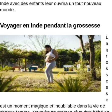
Inde avec des enfants leur ouvrira un tout nouveau
monde.
Voyager en Inde pendant la grossesse
L
a
g
r
o
s
s
e
s
s
e
est un moment magique et inoubliable dans la vie de