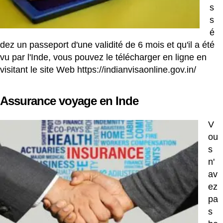
s
s
é
dez un passeport d'une validité de 6 mois et qu'il a été
vu par l'Inde, vous pouvez le télécharger en ligne en
visitant le site Web
https://indianvisaonline.gov.in/
Assurance voyage en Inde
V
ou
s
n'
av
ez
pa
s