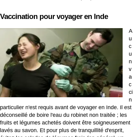
Vaccination pour voyager en Inde
A
u
c
u
n
v
a
c
ci
n
particulier n'est requis avant de voyager en Inde. Il est
déconseillé de boire l'eau du robinet non traitée ; les
fruits et légumes achetés doivent être soigneusement
lavés au savon. Et pour plus de tranquillité d'esprit,