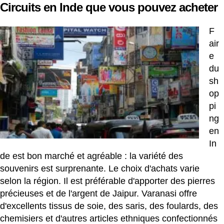
Circuits en Inde que vous pouvez acheter
F
air
e
du
sh
op
pi
ng
en
In
de est bon marché et agréable : la variété des
souvenirs est surprenante. Le choix d'achats varie
selon la région. Il est préférable d'apporter des pierres
précieuses et de l'argent de Jaipur. Varanasi offre
d'excellents tissus de soie, des saris, des foulards, des
chemisiers et d'autres articles ethniques confectionnés