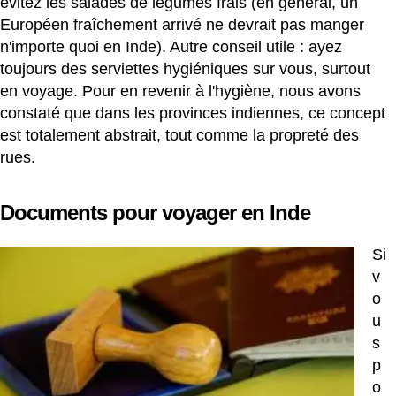
évitez les salades de légumes frais (en général, un
Européen fraîchement arrivé ne devrait pas manger
n'importe quoi en Inde). Autre conseil utile : ayez
toujours des serviettes hygiéniques sur vous, surtout
en voyage. Pour en revenir à l'hygiène, nous avons
constaté que dans les provinces indiennes, ce concept
est totalement abstrait, tout comme la propreté des
rues.
Documents pour voyager en Inde
Si
v
o
u
s
p
o