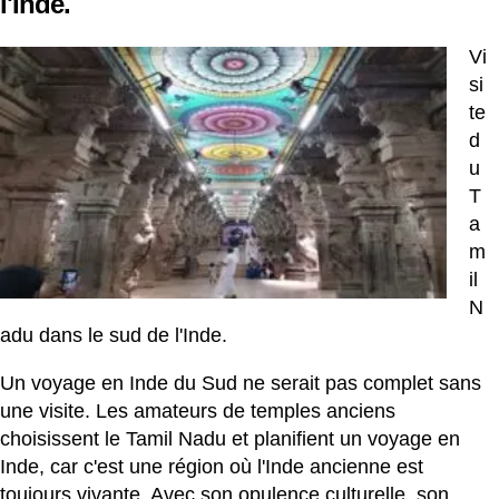
l'Inde.
Vi
si
te
d
u
T
a
m
il
N
adu dans le sud de l'Inde.
Un voyage en Inde du Sud ne serait pas complet sans
une visite. Les amateurs de temples anciens
choisissent le Tamil
Nadu
et planifient un voyage en
Inde, car c'est une région où l'Inde ancienne est
toujours vivante. Avec son opulence culturelle, son