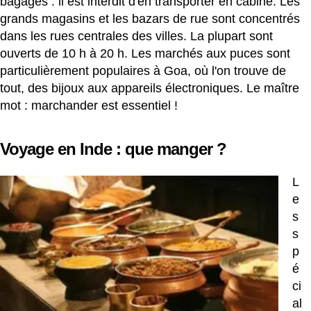
bagages : il est interdit d'en transporter en cabine. Les
grands magasins et les bazars de rue sont concentrés
dans les rues centrales des villes. La plupart sont
ouverts de 10 h à 20 h. Les marchés aux puces sont
particulièrement populaires à Goa, où l'on trouve de
tout, des bijoux aux appareils électroniques. Le maître
mot : marchander est essentiel !
Voyage en Inde : que manger ?
L
e
s
s
p
é
ci
al