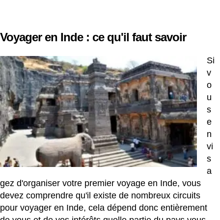
Voyager en Inde : ce qu'il faut savoir
Si
v
o
u
s
e
n
vi
s
a
gez d'organiser votre premier voyage en Inde, vous
devez comprendre qu'il existe de nombreux circuits
pour voyager en Inde, cela dépend donc entièrement